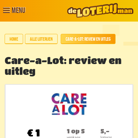
Menu
Home
Alle loterijen
Care-a-Lot: review en uitleg
Care-a-Lot: review en
uitleg
€
1
1 op 5
5,-
winkans
lotprijs