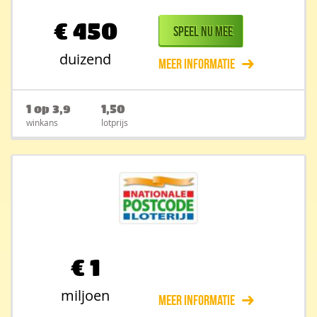
€
450
Speel nu mee
duizend
Meer informatie
1 op 3,9
1,50
winkans
lotprijs
€
1
miljoen
Meer informatie