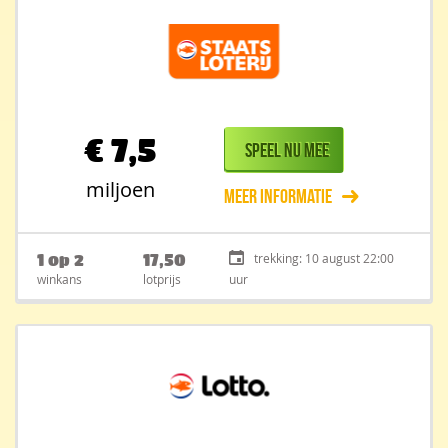
€
7,5
Speel nu mee
miljoen
Meer informatie
1 op 2
17,50
trekking: 10 august 22:00
winkans
lotprijs
uur