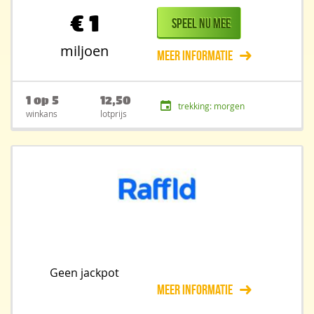
€
1
Speel nu mee
miljoen
Meer informatie
1 op 5
12,50
trekking: morgen
winkans
lotprijs
Geen jackpot
Meer informatie