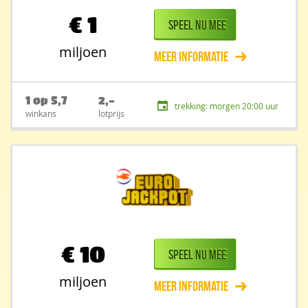
€
1
Speel nu mee
miljoen
Meer informatie
1 op 5,7
2,-
trekking: morgen 20:00 uur
winkans
lotprijs
€
10
Speel nu mee
miljoen
Meer informatie