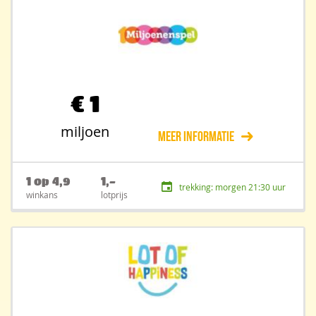
€
1
miljoen
Meer informatie
1 op 4,9
1,-
trekking: morgen 21:30 uur
winkans
lotprijs