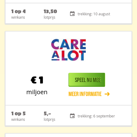
1 op 4
13,50
trekking: 10 august
winkans
lotprijs
€
1
Speel nu mee
miljoen
Meer informatie
1 op 5
5,-
trekking: 6 september
winkans
lotprijs