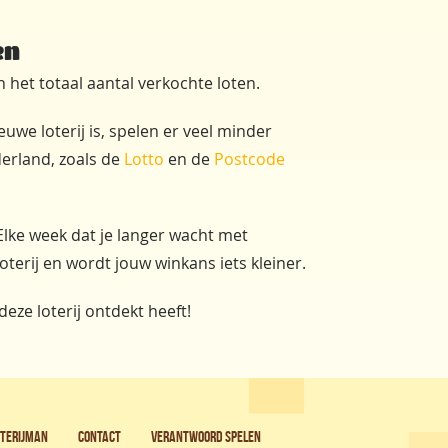
en
an het totaal aantal verkochte loten.
uwe loterij is, spelen er veel minder
erland, zoals de
Lotto
en de
Postcode
Elke week dat je langer wacht met
erij en wordt jouw winkans iets kleiner.
eze loterij ontdekt heeft!
oterijman
Contact
Verantwoord spelen