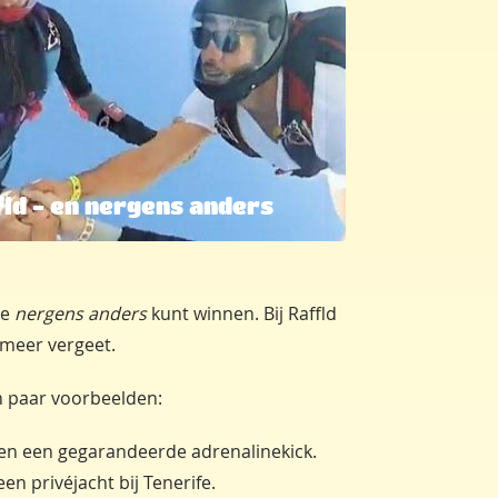
fld - en nergens anders
je
nergens anders
kunt winnen. Bij Raffld
 meer vergeet.
en paar voorbeelden:
ie en een gegarandeerde adrenalinekick.
en privéjacht bij Tenerife.