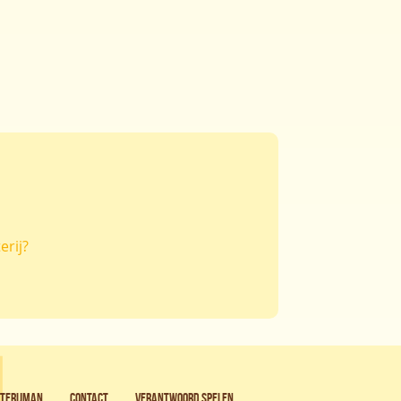
erij?
oterijman
Contact
Verantwoord spelen