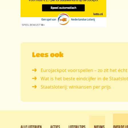
Lees ook
Eurojackpot voorspellen – zo zit het écht
Wat is het beste eindcijfer in de Staatslot
Staatsloterij: winkansen per prijs
Alle loterijen
Acties
Loterij tips
Nieuws
Over de L