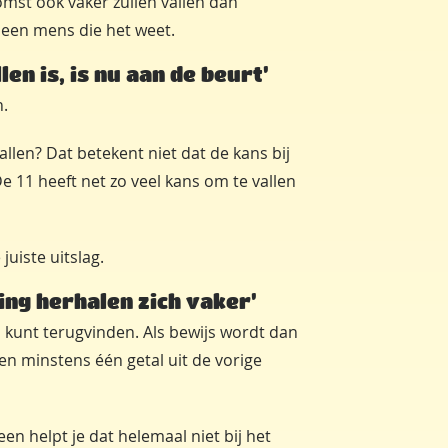
omst ook vaker zullen vallen dan
Geen mens die het weet.
len is, is nu aan de beurt’
.
vallen? Dat betekent niet dat de kans bij
De 11 heeft net zo veel kans om te vallen
juiste uitslag.
king herhalen zich vaker’
s kunt terugvinden. Als bewijs wordt dan
en minstens één getal uit de vorige
en helpt je dat helemaal niet bij het