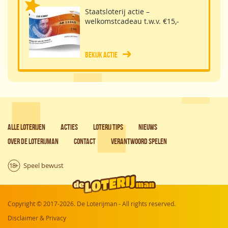
Staatsloterij actie –
welkomstcadeau t.w.v. €15,-
Bekijk actie
Alle loterijen
Acties
Loterij tips
Nieuws
Over de Loterijman
Contact
Verantwoord spelen
Copyright © 2017-2026. De Loterijman - All rights reserved.
Disclaimer & Privacy