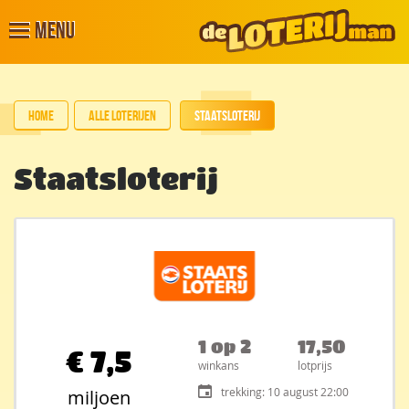
Menu
Home
Alle loterijen
Staatsloterij
Staatsloterij
1 op 2
17,50
€
7,5
winkans
lotprijs
trekking: 10 august 22:00
miljoen